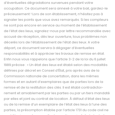
d’éventuelles dégradations sur­venues pendant votre
occupation. Ce document sera annexé à votre bail, gardez-le
pré­cieusement ! Lors de son établisse­ment, n’hésitez pas à
signaler les points que vous avez remarqués. Si les compteurs
ne sont pas encore en service au moment de l’établissement
de l’état des lieux, signalez-nous par lettre recommandée avec
ac­cusé de réception, dès leur ouverture, tous problèmes non
décelés lors de l’établissement de l’état des lieux. A votre
départ, ce document servira à dégager d’éven­tuelles
responsabilités et à apprécier les travaux de remise en état.
Enfin nous vous rappelons que l’article 3-2 de la loi du 6 juillet
1989 précise : « Un état des lieux est établi selon des modalités
définies par décret en Conseil d’État, pris après avis de la
Commission na­tionale de concertation, dans les mêmes
formes et en autant d’exemplaires que de parties lors de la
remise et de la restitution des clés. Il est établi contradictoi­
rement et amiablement par les parties ou par un tiers mandaté
par elles et joint au contrat de location. À défaut d’état des lieux
ou de la remise d’un exem­plaire de l’état des lieux à l’une des
parties, la présomption établie par l’article 1731 du code civil ne