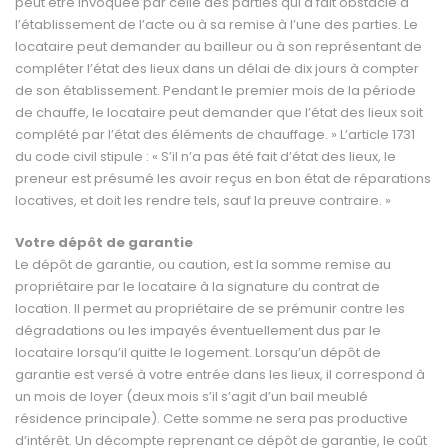
peut être invoquée par celle des parties qui a fait obstacle à
l’éta­blissement de l’acte ou à sa remise à l’une des parties. Le
locataire peut demander au bailleur ou à son re­présentant de
compléter l’état des lieux dans un délai de dix jours à compter
de son établissement. Pendant le premier mois de la période
de chauffe, le locataire peut demander que l’état des lieux soit
complété par l’état des éléments de chauffage. » L’article 1731
du code civil stipule : « S’il n’a pas été fait d’état des lieux, le
preneur est présumé les avoir reçus en bon état de réparations
locatives, et doit les rendre tels, sauf la preuve contraire. »
Votre dépôt de garantie
Le dépôt de garantie, ou caution, est la somme re­mise au
propriétaire par le locataire à la signature du contrat de
location. Il permet au propriétaire de se prémunir contre les
dégradations ou les impayés éventuellement dus par le
locataire lorsqu’il quitte le logement. Lorsqu’un dépôt de
garantie est versé à votre entrée dans les lieux, il correspond à
un mois de loyer (deux mois s’il s’agit d’un bail meublé
résidence principale). Cette somme ne sera pas productive
d’in­térêt. Un décompte reprenant ce dépôt de garantie, le coût