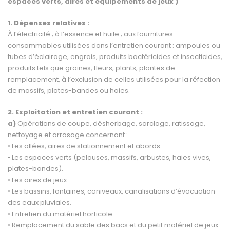
espaces verts, aires et équipements de jeux )
1. Dépenses relatives :
À l’électricité ; à l’essence et huile ; aux fournitures
consommables utilisées dans l’entretien courant : am­poules ou
tubes d’éclairage, engrais, produits bactéricides et insecticides,
produits tels que graines, fleurs, plants, plantes de
remplacement, à l’exclusion de celles utilisées pour la réfection
de massifs, plates-bandes ou haies.
2. Exploitation et entretien courant :
a)
Opérations de coupe, désherbage, sarclage, ratissage,
nettoyage et arrosage concernant :
• Les allées, aires de stationnement et abords.
• Les espaces verts (pelouses, massifs, arbustes, haies vives,
plates-bandes).
• Les aires de jeux.
• Les bassins, fontaines, caniveaux, canalisations d’évacuation
des eaux pluviales.
• Entretien du matériel horticole.
• Remplacement du sable des bacs et du petit matériel de jeux.