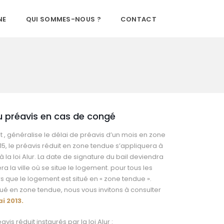
NE
QUI SOMMES-NOUS ?
CONTACT
 préavis en cas de congé
 , généralise le délai de préavis d’un mois en zone
5, le préavis réduit en zone tendue s’appliquera à
 la loi Alur. La date de signature du bail deviendra
 la ville où se situe le logement. pour tous les
s que le logement est situé en « zone tendue ».
itué en zone tendue, nous vous invitons à consulter
i 2013.
is réduit instaurés par la loi Alur :