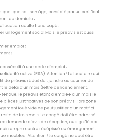
re quel que soit son âge, constaté par un certificat
ment de domicile ;
l’allocation adulte handicapé ;
ibuer un logement social.Mais le préavis est aussi
emier emploi ;
ement ;
 consécutif à une perte d’emploi ;
 solidarité active (RSA). Attention ! Le locataire qui
if de préavis réduit doit joindre au courrier du
nt le délai d’un mois (lettre de licenciement,
e tendue, le préavis étant d’emblée d’un mois le
de pièces justificatives de son préavis.Hors zone
logement loué vide ne peut justifier d’un motif ci-
reste de trois mois. Le congé doit être adressé
c demande d’avis de réception, ou signifié par
n main propre contre récépissé ou émargement,
que meublée. Attention ! Le congé ne peut être