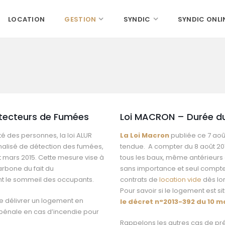
LOCATION
GESTION
SYNDIC
SYNDIC ONLI
étecteurs de Fumées
Loi MACRON – Durée du
té des personnes, la loi ALUR
La Loi Macron
publiée ce 7 août
rmalisé de détection des fumées,
tendue. A compter du 8 août 201
nt mars 2015. Cette mesure vise à
tous les baux, même antérieurs à
rbone du fait du
sans importance et seul comptera
t le sommeil des occupants.
contrats de
location vide
dès lor
Pour savoir si le logement est s
de délivrer un logement en
le décret n°2013-392 du 10 ma
é pénale en cas d’incendie pour
Rappelons les autres cas de préav