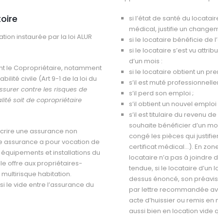
oire
si l’état de santé du locatai
médical, justifie un change
ation instaurée par la loi ALUR
si le locataire bénéficie de 
si le locataire s’est vu attr
d’un mois :
ant le Copropriétaire, notamment
si le locataire obtient un pr
ité civile (Art 9-1 de la loi du
s’il est muté professionnell
ssurer contre les risques de
s’il perd son emploi ;
lité soit de copropriétaire
s’il obtient un nouvel emploi
s’il est titulaire du revenu de
souhaite bénéficier d’un mot
uscrire une assurance non
congé les pièces qui justifie
e assurance a pour vocation de
certificat médical…). En zon
équipements et installations du
locataire n’a pas à joindre 
e offre aux propriétaires-
tendue, si le locataire d’un 
multirisque habitation.
dessus énoncé, son préavis 
i le vide entre l’assurance du
par lettre recommandée ave
acte d’huissier ou remis e
aussi bien en location vide 