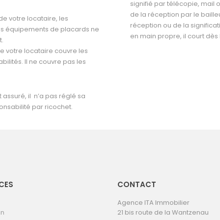
signifié par télécopie, mail
de la réception par le bail
de votre locataire, les
réception ou de la significat
les équipements de placards ne
en main propre, il court dès
t.
e votre locataire couvre les
ilités. Il ne couvre pas les
 assuré, il n’a pas réglé sa
nsabilité par ricochet.
CES
CONTACT
Agence ITA Immobilier
on
21 bis route de la Wantzenau