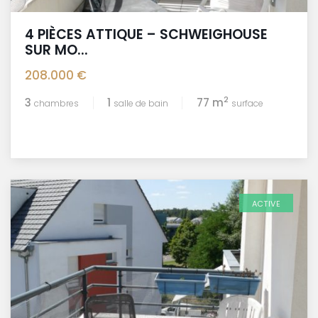
4 PIÈCES ATTIQUE – SCHWEIGHOUSE
SUR MO...
208.000 €
2
3
1
77 m
chambres
salle de bain
surface
ACTIVE