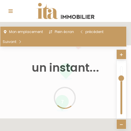
Mon emplacement
Plein écran
précédent
Suivant
un instant...
7
7