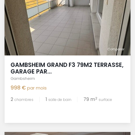
Comparer
GAMBSHEIM GRAND F3 79M2 TERRASSE,
GARAGE PAR...
Gambsheim
998 €
par mois
2
2
1
79 m
chambres
salle de bain
surface