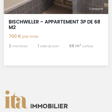
Comparer
BISCHWILLER – APPARTEMENT 3P DE 68
M2
700 €
par mois
2
2
1
68 m
chambres
salle de bain
surface