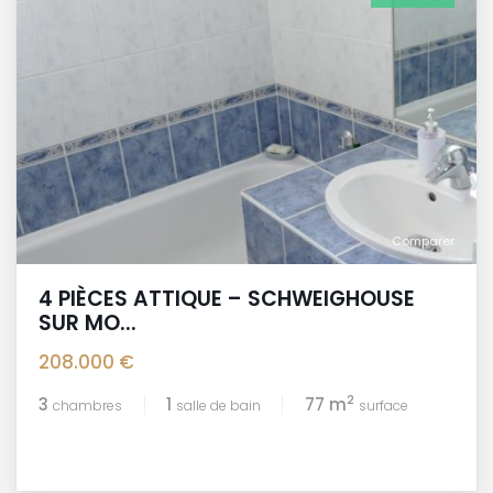
Comparer
4 PIÈCES ATTIQUE – SCHWEIGHOUSE
SUR MO...
208.000 €
2
3
1
77 m
chambres
salle de bain
surface