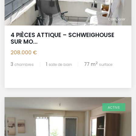
Comparer
4 PIÈCES ATTIQUE – SCHWEIGHOUSE
SUR MO...
208.000 €
2
3
1
77 m
chambres
salle de bain
surface
ACTIVE