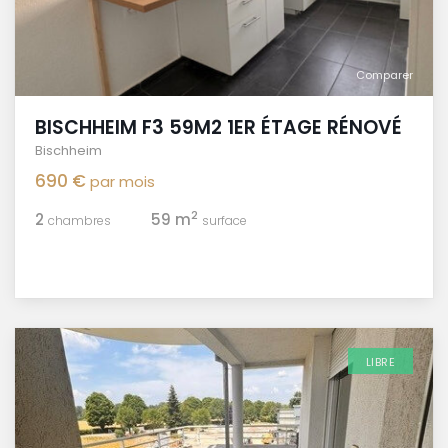
Comparer
BISCHHEIM F3 59M2 1ER ÉTAGE RÉNOVÉ
Bischheim
690 €
par mois
2
2
59 m
chambres
surface
LIBRE