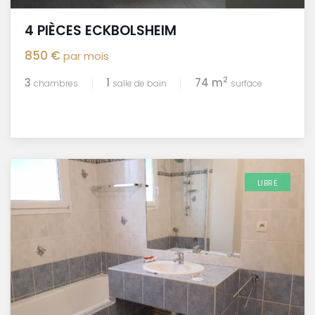
4 PIÈCES ECKBOLSHEIM
850 €
par mois
2
3
1
74 m
chambres
salle de bain
surface
LIBRE