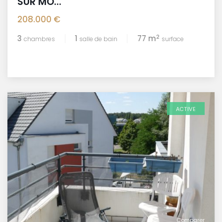
SUR MO...
208.000 €
2
3
1
77 m
chambres
salle de bain
surface
ACTIVE
Comparer