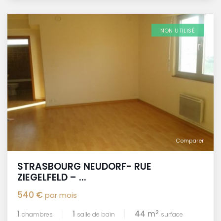
NON UTILISÉ
Comparer
STRASBOURG NEUDORF- RUE
ZIEGELFELD – ...
540 €
par mois
2
1
1
44 m
chambres
salle de bain
surface